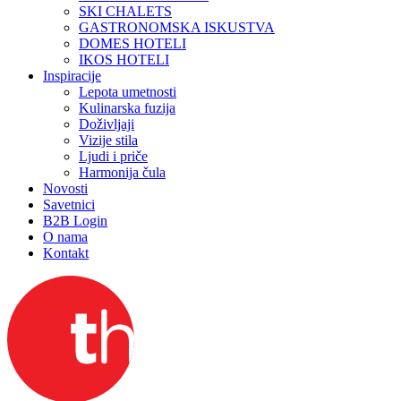
SKI CHALETS
GASTRONOMSKA ISKUSTVA
DOMES HOTELI
IKOS HOTELI
Inspiracije
Lepota umetnosti
Kulinarska fuzija
Doživljaji
Vizije stila
Ljudi i priče
Harmonija čula
Novosti
Savetnici
B2B Login
O nama
Kontakt