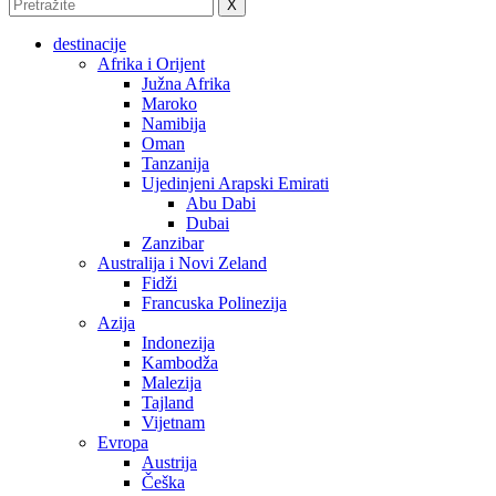
X
destinacije
Afrika i Orijent
Južna Afrika
Maroko
Namibija
Oman
Tanzanija
Ujedinjeni Arapski Emirati
Abu Dabi
Dubai
Zanzibar
Australija i Novi Zeland
Fidži
Francuska Polinezija
Azija
Indonezija
Kambodža
Malezija
Tajland
Vijetnam
Evropa
Austrija
Češka