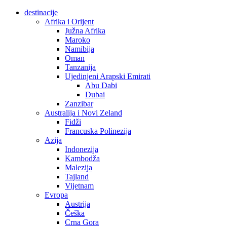
destinacije
Afrika i Orijent
Južna Afrika
Maroko
Namibija
Oman
Tanzanija
Ujedinjeni Arapski Emirati
Abu Dabi
Dubai
Zanzibar
Australija i Novi Zeland
Fidži
Francuska Polinezija
Azija
Indonezija
Kambodža
Malezija
Tajland
Vijetnam
Evropa
Austrija
Češka
Crna Gora