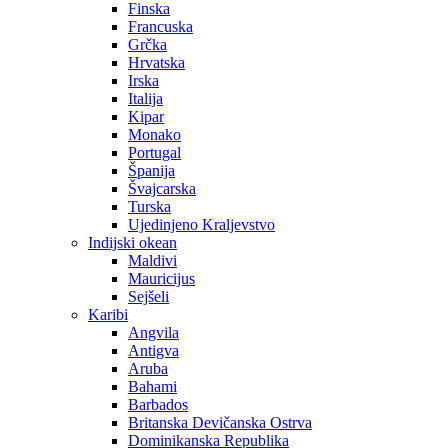
Finska
Francuska
Grčka
Hrvatska
Irska
Italija
Kipar
Monako
Portugal
Španija
Švajcarska
Turska
Ujedinjeno Kraljevstvo
Indijski okean
Maldivi
Mauricijus
Sejšeli
Karibi
Angvila
Antigva
Aruba
Bahami
Barbados
Britanska Devičanska Ostrva
Dominikanska Republika