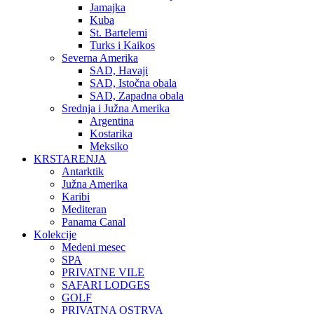
Jamajka
Kuba
St. Bartelemi
Turks i Kaikos
Severna Amerika
SAD, Havaji
SAD, Istočna obala
SAD, Zapadna obala
Srednja i Južna Amerika
Argentina
Kostarika
Meksiko
KRSTARENJA
Antarktik
Južna Amerika
Karibi
Mediteran
Panama Canal
Kolekcije
Medeni mesec
SPA
PRIVATNE VILE
SAFARI LODGES
GOLF
PRIVATNA OSTRVA