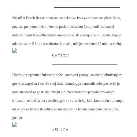
NissiBlu Beach Resort se nalazi na nekoliko koraka od poznate plaže Nissi,
poznate po svom mekom belom pesku i kristalno čistoj vodi. Luksuzni
hotelski rizort NissiBlu takođe omogućava lak pristup i centru grada, koji je
udaljen samo 2 km, i aerodromu Larnaka, udaljenom samo 35 minuta vožnje.
SMEŠTAJ
Hotelske elegantne i luksuzne sobe i suite-ovi pružaju savršeno okruženje za
goste da započnu i završe svoj dan. Tehnologija pametnih soba postavila je
novi standard za goste da uživaju u diferenciranom i personalizovanom
iskustvu i usluzi sa pet zvezdica, gde se svi sadržaji lako kontrolišu i pristupa
im se preko tableta ili aplikacije instalirane na ličnim pametnim telefonima
gostiju.
USLUGA