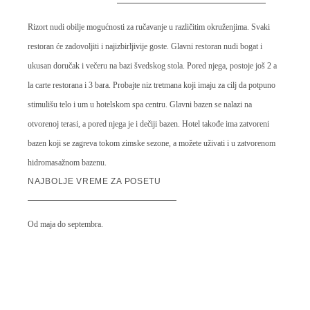
Rizort nudi obilje mogućnosti za ručavanje u različitim okruženjima. Svaki
restoran će zadovoljiti i najizbirljivije goste. Glavni restoran nudi bogat i
ukusan doručak i večeru na bazi švedskog stola. Pored njega, postoje još 2 a
la carte restorana i 3 bara. Probajte niz tretmana koji imaju za cilj da potpuno
stimulišu telo i um u hotelskom spa centru. Glavni bazen se nalazi na
otvorenoj terasi, a pored njega je i dečiji bazen. Hotel takođe ima zatvoreni
bazen koji se zagreva tokom zimske sezone, a možete uživati i u zatvorenom
hidromasažnom bazenu.
NAJBOLJE VREME ZA POSETU
Od maja do septembra.