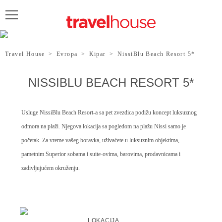
POŠALJITE UPIT
Travel House
>
Evropa
>
Kipar
>
NissiBlu Beach Resort 5*
NISSIBLU BEACH RESORT 5*
Usluge NissiBlu Beach Resort-a sa pet zvezdica podižu koncept luksuznog
odmora na plaži. Njegova lokacija sa pogledom na plažu Nissi samo je
početak. Za vreme vašeg boravka, uživaćete u luksuznim objektima,
pametnim Superior sobama i suite-ovima, barovima, prodavnicama i
zadivljujućem okruženju.
LOKACIJA