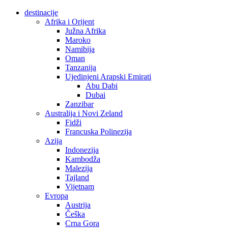
destinacije
Afrika i Orijent
Južna Afrika
Maroko
Namibija
Oman
Tanzanija
Ujedinjeni Arapski Emirati
Abu Dabi
Dubai
Zanzibar
Australija i Novi Zeland
Fidži
Francuska Polinezija
Azija
Indonezija
Kambodža
Malezija
Tajland
Vijetnam
Evropa
Austrija
Češka
Crna Gora