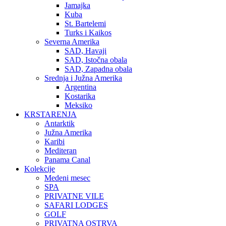
Jamajka
Kuba
St. Bartelemi
Turks i Kaikos
Severna Amerika
SAD, Havaji
SAD, Istočna obala
SAD, Zapadna obala
Srednja i Južna Amerika
Argentina
Kostarika
Meksiko
KRSTARENJA
Antarktik
Južna Amerika
Karibi
Mediteran
Panama Canal
Kolekcije
Medeni mesec
SPA
PRIVATNE VILE
SAFARI LODGES
GOLF
PRIVATNA OSTRVA