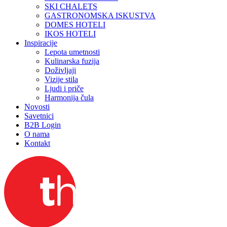
SKI CHALETS
GASTRONOMSKA ISKUSTVA
DOMES HOTELI
IKOS HOTELI
Inspiracije
Lepota umetnosti
Kulinarska fuzija
Doživljaji
Vizije stila
Ljudi i priče
Harmonija čula
Novosti
Savetnici
B2B Login
O nama
Kontakt