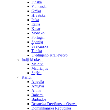
Finska
Francuska
Grčka
Hrvatska
Irska
Italija
Kipar
Monako
Portugal
Španija
Švajcarska
Turska
Ujedinjeno Kraljevstvo
Indijski okean
Maldivi
Mauricijus
Sejšeli
Karibi
Angvila
Antigva
Aruba
Bahami
Barbados
Britanska Devičanska Ostrva
Dominikanska Republika