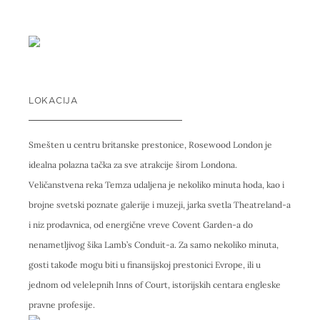
LOKACIJA
Smešten u centru britanske prestonice, Rosewood London je
idealna polazna tačka za sve atrakcije širom Londona.
Veličanstvena reka Temza udaljena je nekoliko minuta hoda, kao i
brojne svetski poznate galerije i muzeji, jarka svetla Theatreland-a
i niz prodavnica, od energične vreve Covent Garden-a do
nenametljivog šika Lamb’s Conduit-a. Za samo nekoliko minuta,
gosti takođe mogu biti u finansijskoj prestonici Evrope, ili u
jednom od velelepnih Inns of Court, istorijskih centara engleske
pravne profesije.