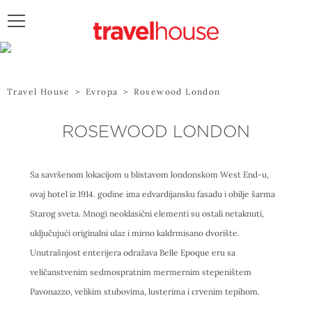
POŠALJITE UPIT
Travel House
>
Evropa
>
Rosewood London
ROSEWOOD LONDON
Sa savršenom lokacijom u blistavom londonskom West End-u,
ovaj hotel iz 1914. godine ima edvardijansku fasadu i obilje šarma
Starog sveta. Mnogi neoklasični elementi su ostali netaknuti,
uključujući originalni ulaz i mirno kaldrmisano dvorište.
Unutrašnjost enterijera odražava Belle Epoque eru sa
veličanstvenim sedmospratnim mermernim stepeništem
Pavonazzo, velikim stubovima, lusterima i crvenim tepihom.