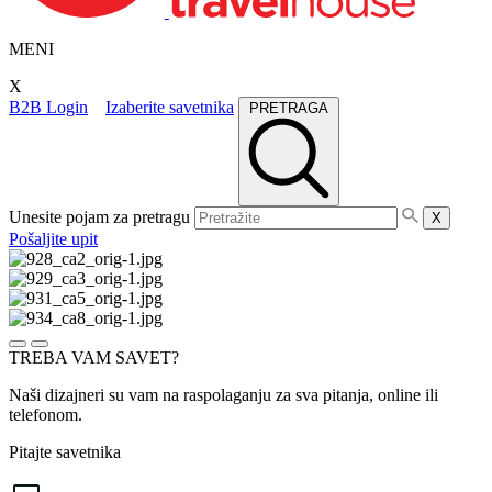
MENI
X
B2B Login
Izaberite savetnika
PRETRAGA
Unesite pojam za pretragu
X
Pošaljite upit
TREBA VAM SAVET?
Naši dizajneri su vam na raspolaganju za sva pitanja, online ili
telefonom.
Pitajte savetnika