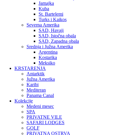
Jamajka
Kuba
St. Bartelemi
Turks i Kaikos
Severna Amerika
SAD, Havaji
SAD, Istočna obala
SAD, Zapadna obala
Srednja i Južna Amerika
Argentina
Kostarika
Meksiko
KRSTARENJA
Antarktik
Južna Amerika
Karibi
Mediteran
Panama Canal
Kolekcije
Medeni mesec
SPA
PRIVATNE VILE
SAFARI LODGES
GOLF
PRIVATNA OSTRVA