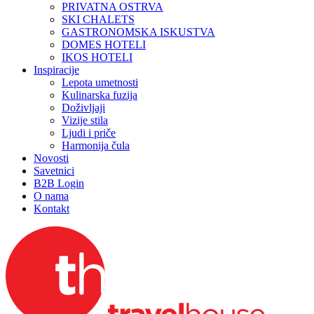
PRIVATNA OSTRVA
SKI CHALETS
GASTRONOMSKA ISKUSTVA
DOMES HOTELI
IKOS HOTELI
Inspiracije
Lepota umetnosti
Kulinarska fuzija
Doživljaji
Vizije stila
Ljudi i priče
Harmonija čula
Novosti
Savetnici
B2B Login
O nama
Kontakt