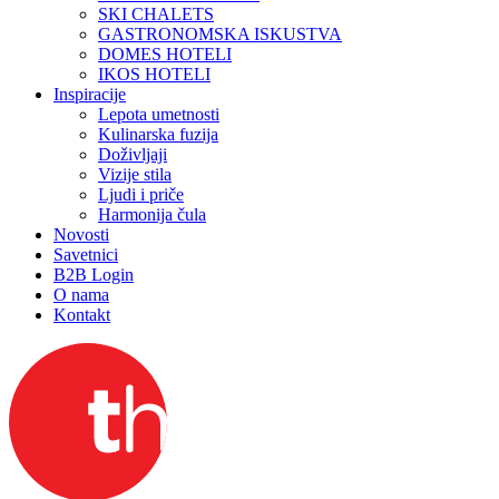
SKI CHALETS
GASTRONOMSKA ISKUSTVA
DOMES HOTELI
IKOS HOTELI
Inspiracije
Lepota umetnosti
Kulinarska fuzija
Doživljaji
Vizije stila
Ljudi i priče
Harmonija čula
Novosti
Savetnici
B2B Login
O nama
Kontakt