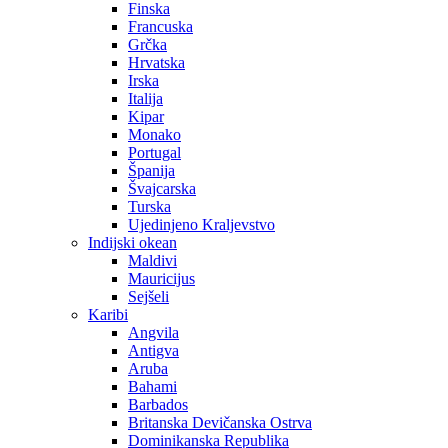
Finska
Francuska
Grčka
Hrvatska
Irska
Italija
Kipar
Monako
Portugal
Španija
Švajcarska
Turska
Ujedinjeno Kraljevstvo
Indijski okean
Maldivi
Mauricijus
Sejšeli
Karibi
Angvila
Antigva
Aruba
Bahami
Barbados
Britanska Devičanska Ostrva
Dominikanska Republika