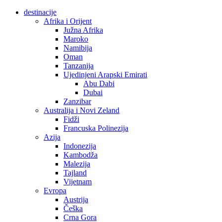
destinacije
Afrika i Orijent
Južna Afrika
Maroko
Namibija
Oman
Tanzanija
Ujedinjeni Arapski Emirati
Abu Dabi
Dubai
Zanzibar
Australija i Novi Zeland
Fidži
Francuska Polinezija
Azija
Indonezija
Kambodža
Malezija
Tajland
Vijetnam
Evropa
Austrija
Češka
Crna Gora