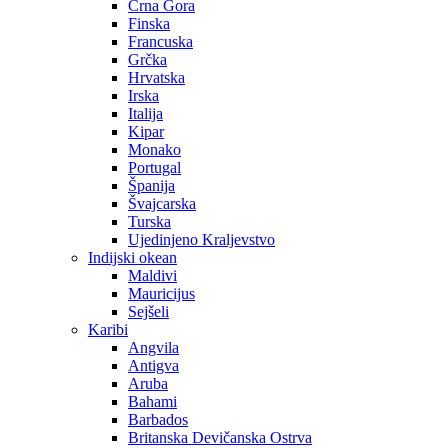
Crna Gora
Finska
Francuska
Grčka
Hrvatska
Irska
Italija
Kipar
Monako
Portugal
Španija
Švajcarska
Turska
Ujedinjeno Kraljevstvo
Indijski okean
Maldivi
Mauricijus
Sejšeli
Karibi
Angvila
Antigva
Aruba
Bahami
Barbados
Britanska Devičanska Ostrva