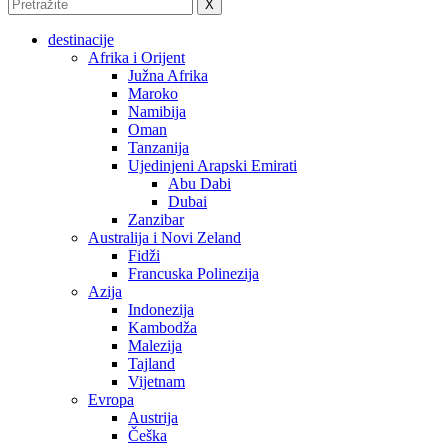
X
destinacije
Afrika i Orijent
Južna Afrika
Maroko
Namibija
Oman
Tanzanija
Ujedinjeni Arapski Emirati
Abu Dabi
Dubai
Zanzibar
Australija i Novi Zeland
Fidži
Francuska Polinezija
Azija
Indonezija
Kambodža
Malezija
Tajland
Vijetnam
Evropa
Austrija
Češka