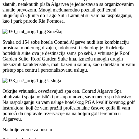
zlatnih, netaknutih plaža Algarvea je jednostavan sa organizovanim
shuttle prevozom. Mnogi međunarodno poznati golf tereni,
uključujući Quinta do Lago Sul i Laranjal su vam na raspolaganju,
kao i park prirode Ria Formosa.
Smeštaj
Svaka od 154 sobe hotela Conrad Algarve nudi istu kombinaciju
prostora, modernog dizajna, udobnosti i tehnologije. Kolekcija
hotelskih suite-ova je destinacija sama po sebi, a vrhunac je Roof
Garden Suite. Roof Garden Suite ima, između mnogih drugih
luksuznih karakteristika, mali bazen u salonu, kao i direktan privatni
pristup spa centru i personalizovanu uslugu.
Usluga
Otkrijte vrhunski, osvežavajući spa cen. Conrad Algarve Spa
obuhvata i spaja holistički pristup u novo, savremeno spa iskustvo.
Na raspolaganju su vam usluge hotelskog PGA kvalifikovanog golf
instruktora, koji će vam pružiti profesionalne časove golfa ili vam
pomoći da napravite rezervacije na najboljim golf terenima u
Algarveu.
Najbolje vreme za posetu