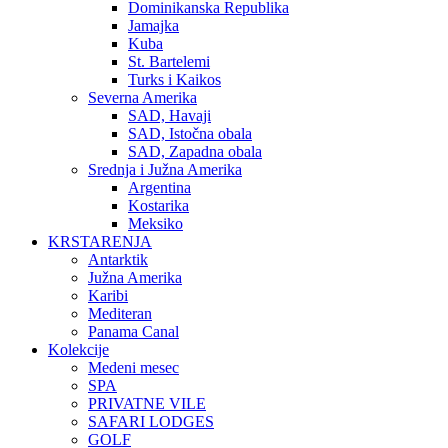
Dominikanska Republika
Jamajka
Kuba
St. Bartelemi
Turks i Kaikos
Severna Amerika
SAD, Havaji
SAD, Istočna obala
SAD, Zapadna obala
Srednja i Južna Amerika
Argentina
Kostarika
Meksiko
KRSTARENJA
Antarktik
Južna Amerika
Karibi
Mediteran
Panama Canal
Kolekcije
Medeni mesec
SPA
PRIVATNE VILE
SAFARI LODGES
GOLF