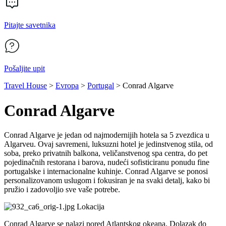
Pitajte savetnika
Pošaljite upit
Travel House
>
Evropa
>
Portugal
>
Conrad Algarve
Conrad Algarve
Conrad Algarve je jedan od najmodernijih hotela sa 5 zvezdica u
Algarveu. Ovaj savremeni, luksuzni hotel je jedinstvenog stila, od
soba, preko privatnih balkona, veličanstvenog spa centra, do pet
pojedinačnih restorana i barova, nudeći sofisticiranu ponudu fine
portugalske i internacionalne kuhinje. Conrad Algarve se ponosi
personalizovanom uslugom i fokusiran je na svaki detalj, kako bi
pružio i zadovoljio sve vaše potrebe.
Lokacija
Conrad Algarve se nalazi pored Atlantskog okeana. Dolazak do