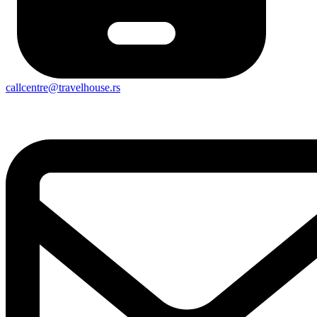
callcentre@travelhouse.rs