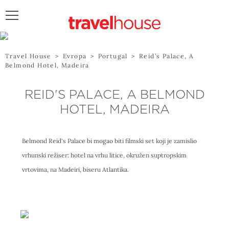
POŠALJITE UPIT
Travel House
>
Evropa
>
Portugal
>
Reid’s Palace, A
Belmond Hotel, Madeira
REID'S PALACE, A BELMOND
HOTEL, MADEIRA
Belmond Reid's Palace bi mogao biti filmski set koji je zamislio
vrhunski režiser: hotel na vrhu litice, okružen suptropskim
vrtovima, na Madeiri, biseru Atlantika.