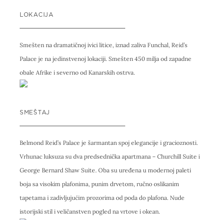
LOKACIJA
Smešten na dramatičnoj ivici litice, iznad zaliva Funchal, Reid’s
Palace je na jedinstvenoj lokaciji. Smešten 450 milja od zapadne
obale Afrike i severno od Kanarskih ostrva.
SMEŠTAJ
Belmond Reid’s Palace je šarmantan spoj elegancije i gracioznosti.
Vrhunac luksuza su dva predsednička apartmana – Churchill Suite i
George Bernard Shaw Suite. Oba su uređena u modernoj paleti
boja sa visokim plafonima, punim drvetom, ručno oslikanim
tapetama i zadivljujućim prozorima od poda do plafona. Nude
istorijski stil i veličanstven pogled na vrtove i okean.