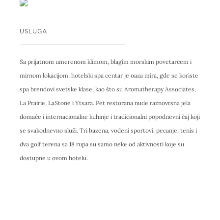
USLUGA
Sa prijatnom umerenom klimom, blagim morskim povetarcem i
mirnom lokacijom, hotelski spa centar je oaza mira, gde se koriste
spa brendovi svetske klase, kao što su Aromatherapy Associates,
La Prairie, LaStone i Ytsara. Pet restorana nude raznovrsna jela
domaće i internacionalne kuhinje i tradicionalni popodnevni čaj koji
se svakodnevno služi. Tri bazena, vodeni sportovi, pecanje, tenis i
dva golf terena sa 18 rupa su samo neke od aktivnosti koje su
dostupne u ovom hotelu.