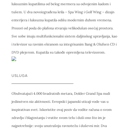
luksuznim kupatilima od belog mermera sa odvojenim kadom i
tušem. U dva novoizgrađena krila – Spa Wing i Golf Wing – dizajn
enterijera i luksuzna kupatila odišu modernim duhom vremena.
Prozori od poda do plafona stvaraju velikodušan osećaj prostora.
Sve sobe imaju multifunkcionalni sistem daljinskog upravljanja, kao
i televizor sa ravnim ekranom sa integrisanim Bang & Olufsen CD i
DVD plejerom. Kupatila su takođe opremljena televizorom.
USLUGA
Obuhvatajući 4.000 kvadratnih metara, Dolder Grand Spa nudi
jedinstven niz aktivnosti. Evropski i japanski uticaji vode vas u
inspirativan svet. Iskoristite ovaj poziv da vodite računa o svom
zdravlju i blagostanju i vratite svom telu i duši ono što im je
najpotrebnije: svoju unutrašnju ravnotežu i duševni mir. Dva