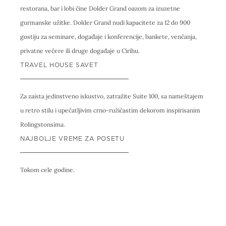
restorana, bar i lobi čine Dolder Grand oazom za izuzetne
gurmanske užitke. Dolder Grand nudi kapacitete za 12 do 900
gostiju za seminare, događaje i konferencije, bankete, venčanja,
privatne večere ili druge događaje u Cirihu.
TRAVEL HOUSE SAVET
Za zaista jedinstveno iskustvo, zatražite Suite 100, sa nameštajem
u retro stilu i upečatljivim crno-ružičastim dekorom inspirisanim
Rolingstonsima.
NAJBOLJE VREME ZA POSETU
Tokom cele godine.