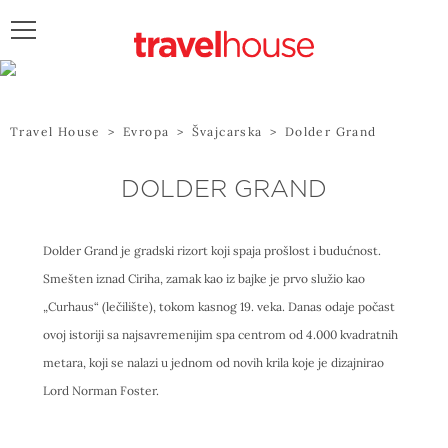
POŠALJITE UPIT
Travel House
>
Evropa
>
Švajcarska
>
Dolder Grand
DOLDER GRAND
Dolder Grand je gradski rizort koji spaja prošlost i budućnost.
Smešten iznad Ciriha, zamak kao iz bajke je prvo služio kao
„Curhaus“ (lečilište), tokom kasnog 19. veka. Danas odaje počast
ovoj istoriji sa najsavremenijim spa centrom od 4.000 kvadratnih
metara, koji se nalazi u jednom od novih krila koje je dizajnirao
Lord Norman Foster.