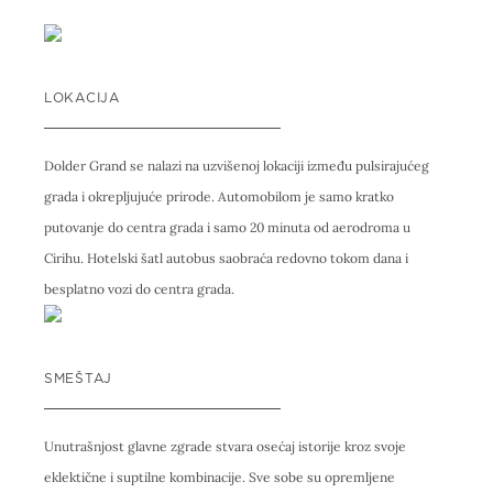
LOKACIJA
Dolder Grand se nalazi na uzvišenoj lokaciji između pulsirajućeg
grada i okrepljujuće prirode. Automobilom je samo kratko
putovanje do centra grada i samo 20 minuta od aerodroma u
Cirihu. Hotelski šatl autobus saobraća redovno tokom dana i
besplatno vozi do centra grada.
SMEŠTAJ
Unutrašnjost glavne zgrade stvara osećaj istorije kroz svoje
eklektične i suptilne kombinacije. Sve sobe su opremljene