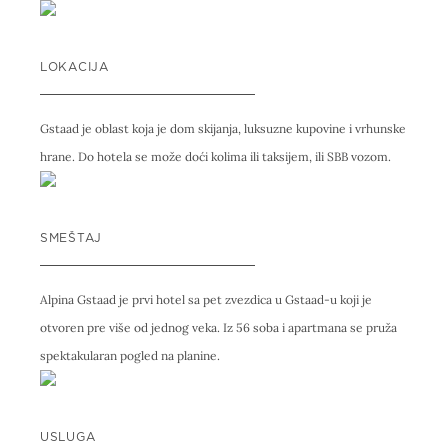
LOKACIJA
Gstaad je oblast koja je dom skijanja, luksuzne kupovine i vrhunske
hrane. Do hotela se može doći kolima ili taksijem, ili SBB vozom.
SMEŠTAJ
Alpina Gstaad je prvi hotel sa pet zvezdica u Gstaad-u koji je
otvoren pre više od jednog veka. Iz 56 soba i apartmana se pruža
spektakularan pogled na planine.
USLUGA