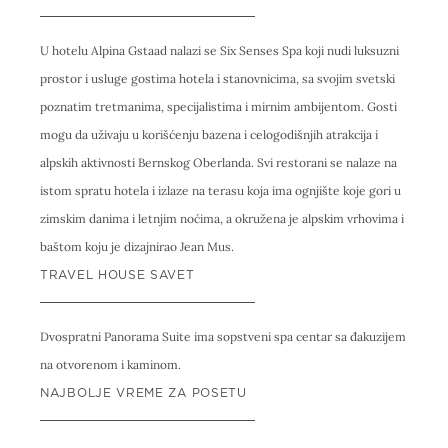
U hotelu Alpina Gstaad nalazi se Six Senses Spa koji nudi luksuzni
prostor i usluge gostima hotela i stanovnicima, sa svojim svetski
poznatim tretmanima, specijalistima i mirnim ambijentom. Gosti
mogu da uživaju u korišćenju bazena i celogodišnjih atrakcija i
alpskih aktivnosti Bernskog Oberlanda. Svi restorani se nalaze na
istom spratu hotela i izlaze na terasu koja ima ognjište koje gori u
zimskim danima i letnjim noćima, a okružena je alpskim vrhovima i
baštom koju je dizajnirao Jean Mus.
TRAVEL HOUSE SAVET
Dvospratni Panorama Suite ima sopstveni spa centar sa đakuzijem
na otvorenom i kaminom.
NAJBOLJE VREME ZA POSETU