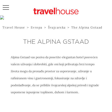
POŠALJITE UPIT
Travel House
>
Evropa
>
Švajcarska
>
The Alpina Gstaad
THE ALPINA GSTAAD
Alpina Gstaad vas poziva da posetite elegantan hotel posvećen
vašem uživanju i dobrobiti, gde oni koji prihvataju brzi tempo
života mogu da pronađu prostor za usporavanje, uživanje u
rafiniranom vinu i gastronomiji, fokusiranje na zdravlje i
podmlađivanje, da se približe švajcarskoj alpskoj prirodi i izgrade
uspomene ispunjene toplinom, duhom i šarmom.