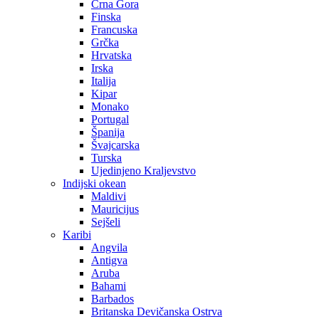
Crna Gora
Finska
Francuska
Grčka
Hrvatska
Irska
Italija
Kipar
Monako
Portugal
Španija
Švajcarska
Turska
Ujedinjeno Kraljevstvo
Indijski okean
Maldivi
Mauricijus
Sejšeli
Karibi
Angvila
Antigva
Aruba
Bahami
Barbados
Britanska Devičanska Ostrva