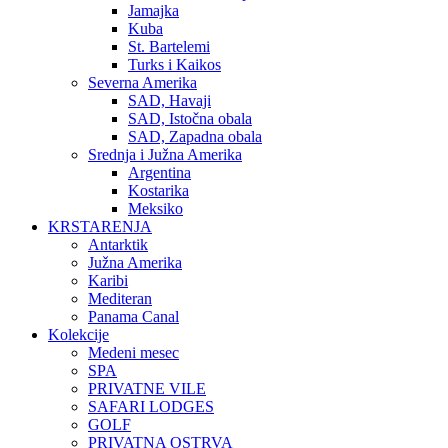
Jamajka
Kuba
St. Bartelemi
Turks i Kaikos
Severna Amerika
SAD, Havaji
SAD, Istočna obala
SAD, Zapadna obala
Srednja i Južna Amerika
Argentina
Kostarika
Meksiko
KRSTARENJA
Antarktik
Južna Amerika
Karibi
Mediteran
Panama Canal
Kolekcije
Medeni mesec
SPA
PRIVATNE VILE
SAFARI LODGES
GOLF
PRIVATNA OSTRVA