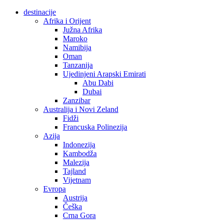
destinacije
Afrika i Orijent
Južna Afrika
Maroko
Namibija
Oman
Tanzanija
Ujedinjeni Arapski Emirati
Abu Dabi
Dubai
Zanzibar
Australija i Novi Zeland
Fidži
Francuska Polinezija
Azija
Indonezija
Kambodža
Malezija
Tajland
Vijetnam
Evropa
Austrija
Češka
Crna Gora