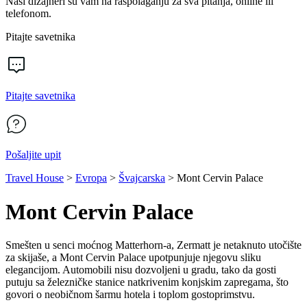
Naši dizajneri su vam na raspolaganju za sva pitanja, online ili
telefonom.
Pitajte savetnika
Pitajte savetnika
Pošaljite upit
Travel House
>
Evropa
>
Švajcarska
>
Mont Cervin Palace
Mont Cervin Palace
Smešten u senci moćnog Matterhorn-a, Zermatt je netaknuto utočište
za skijaše, a Mont Cervin Palace upotpunjuje njegovu sliku
elegancijom. Automobili nisu dozvoljeni u gradu, tako da gosti
putuju sa železničke stanice natkrivenim konjskim zapregama, što
govori o neobičnom šarmu hotela i toplom gostoprimstvu.