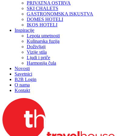
PRIVATNA OSTRVA
SKI CHALETS
GASTRONOMSKA ISKUSTVA
DOMES HOTELI
IKOS HOTELI
Inspiracije
Lepota umetnosti
Kulinarska fuzija
Doživljaji
Vizije stila
Ljudi i priče
Harmonija čula
Novosti
Savetnici
B2B Login
O nama
Kontakt