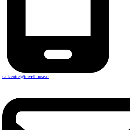
callcentre@travelhouse.rs