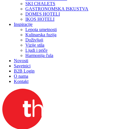
SKI CHALETS
GASTRONOMSKA ISKUSTVA
DOMES HOTELI
IKOS HOTELI
Inspiracije
Lepota umetnosti
Kulinarska fuzija
Doživljaji
Vizije stila
Ljudi i priče
Harmonija čula
Novosti
Savetnici
B2B Login
O nama
Kontakt