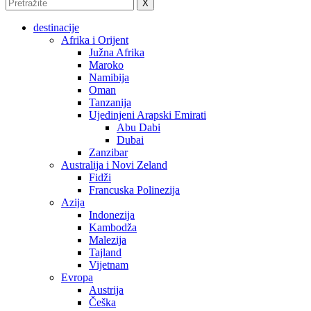
X
destinacije
Afrika i Orijent
Južna Afrika
Maroko
Namibija
Oman
Tanzanija
Ujedinjeni Arapski Emirati
Abu Dabi
Dubai
Zanzibar
Australija i Novi Zeland
Fidži
Francuska Polinezija
Azija
Indonezija
Kambodža
Malezija
Tajland
Vijetnam
Evropa
Austrija
Češka