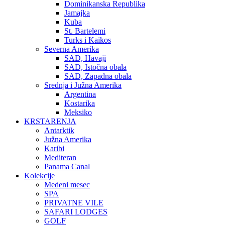
Dominikanska Republika
Jamajka
Kuba
St. Bartelemi
Turks i Kaikos
Severna Amerika
SAD, Havaji
SAD, Istočna obala
SAD, Zapadna obala
Srednja i Južna Amerika
Argentina
Kostarika
Meksiko
KRSTARENJA
Antarktik
Južna Amerika
Karibi
Mediteran
Panama Canal
Kolekcije
Medeni mesec
SPA
PRIVATNE VILE
SAFARI LODGES
GOLF