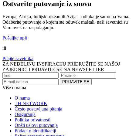
Ostvarite putovanje iz snova
Evropa, Afrika, Indijski okean ili Azija – odluka je samo na Vama.
Odaberite putovanje o kojem ste oduvek maštali, naši savetnici su
Vam uvek na raspolaganju.
Pošaljite upit
ili
Pitajte savetnika
ZA NEDELJNU INSPIRACIJU PRIDRUŽITE SE NAŠOJ
ZAJEDNICI I PRIJAVITE SE NA NEWSLETTER
Više o nama
O nama
TH NETWORK
Često postavljana pitanja
Osiguranja
Politika privatnosti
Opšti uslovi putovanja
Podaci o identifikaciji