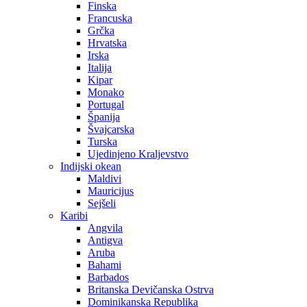
Finska
Francuska
Grčka
Hrvatska
Irska
Italija
Kipar
Monako
Portugal
Španija
Švajcarska
Turska
Ujedinjeno Kraljevstvo
Indijski okean
Maldivi
Mauricijus
Sejšeli
Karibi
Angvila
Antigva
Aruba
Bahami
Barbados
Britanska Devičanska Ostrva
Dominikanska Republika