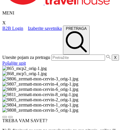
MENI
X
B2B Login
Izaberite savetnika
PRETRAGA
Unesite pojam za pretragu
X
Pošaljite upit
TREBA VAM SAVET?