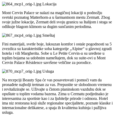
Lokacija
Mont Cervin Palace se nalazi na magičnoj lokaciji u podnožju
svetski poznatog Matterhorn-a u šarmantnom mestu Zermatt. Zbog
svoje južne lokacije, Zermatt deli svoju granicu sa Italijom i stoga se
odlikuje blagom klimom sa dugim sunčanim periodima.
Smeštaj
Fini materijali, svetle boje, luksuzan komfor i ostale pogodnosti sa 5
zvezdica su karakteristike soba kategorije „Alpine“ u glavnoj zgradi
hotela i vili Margherita. Sobe u Le Petite Cervin-u su uređene u
toplim bojama sa udobnim nameštajem, dok su suite-ovi u Mont
Cervin Palace Résidence savršene veličine za porodice.
Usluga
Na recepciji Beauty Spa će vas posavetovati i pomoći vam da
pronađete najbolji tretman za vas. Prepustite se slobodnom vremenu
i revitalizirajte se. Uživajte u čistom planinskom vazduhu dok se
opuštate u toplim vodama bazena. Zima u Cermatu podjednako je
interesantna za sportiste kao i za ljubitelje prirode i odmora. Hotel
ima niz restorana koji služe regionalne specijalitete, poznate klasike i
internacionalne delikatese, a spaja ih kvalitetna kuhinja i pažljiva
usluga.