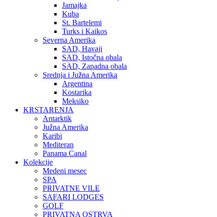
Jamajka
Kuba
St. Bartelemi
Turks i Kaikos
Severna Amerika
SAD, Havaji
SAD, Istočna obala
SAD, Zapadna obala
Srednja i Južna Amerika
Argentina
Kostarika
Meksiko
KRSTARENJA
Antarktik
Južna Amerika
Karibi
Mediteran
Panama Canal
Kolekcije
Medeni mesec
SPA
PRIVATNE VILE
SAFARI LODGES
GOLF
PRIVATNA OSTRVA