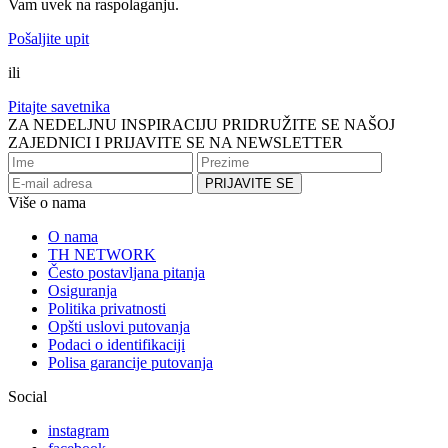
Vam uvek na raspolaganju.
Pošaljite upit
ili
Pitajte savetnika
ZA NEDELJNU INSPIRACIJU PRIDRUŽITE SE NAŠOJ
ZAJEDNICI I PRIJAVITE SE NA NEWSLETTER
Više o nama
O nama
TH NETWORK
Često postavljana pitanja
Osiguranja
Politika privatnosti
Opšti uslovi putovanja
Podaci o identifikaciji
Polisa garancije putovanja
Social
instagram