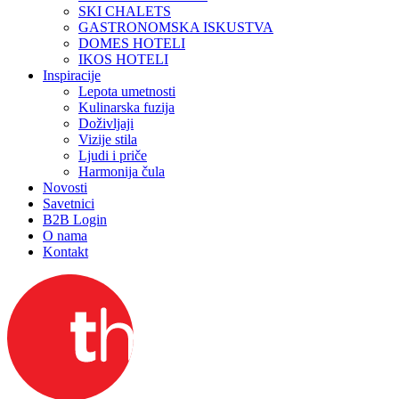
SKI CHALETS
GASTRONOMSKA ISKUSTVA
DOMES HOTELI
IKOS HOTELI
Inspiracije
Lepota umetnosti
Kulinarska fuzija
Doživljaji
Vizije stila
Ljudi i priče
Harmonija čula
Novosti
Savetnici
B2B Login
O nama
Kontakt