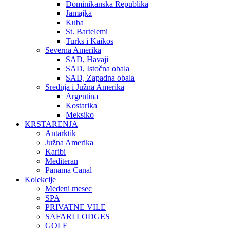
Dominikanska Republika
Jamajka
Kuba
St. Bartelemi
Turks i Kaikos
Severna Amerika
SAD, Havaji
SAD, Istočna obala
SAD, Zapadna obala
Srednja i Južna Amerika
Argentina
Kostarika
Meksiko
KRSTARENJA
Antarktik
Južna Amerika
Karibi
Mediteran
Panama Canal
Kolekcije
Medeni mesec
SPA
PRIVATNE VILE
SAFARI LODGES
GOLF