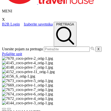
MENI
X
B2B Login
Izaberite savetnika
PRETRAGA
Unesite pojam za pretragu
X
Pošaljite upit