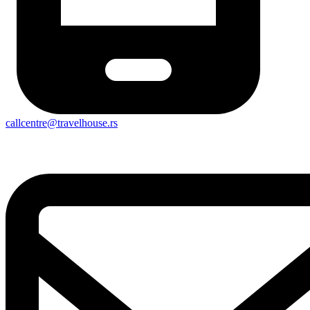
callcentre@travelhouse.rs