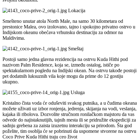
Lokacija
Smešteno unutar atola North Male, na samo 30 kilometara od
prestonice Malea, ovo izolovano, tajno i spokojno privatno ostrvo u
Indijskom okeanu obećava vrhunsku destinaciju za odmor na
Maldivima.
Smeštaj
Postoji samo jedna glavna rezidencija na ostrvu Kuda Hithi pod
nazivom Palm Residence, koja se, između ostalog, ističe po
spektakularnom pogledu na Indijski okean. Na ostrvu takođe postoji
pet dodatnih luksuznih vila koje mogu da prime do 12 gostiju
ukupno.
Usluga
Kristalno čista voda će oduševiti svakog putnika, a u čudima okeana
možete uživati uz izbor ronjenja, jedrenja, skijanja na vodi, veslanja,
kajaka ili ribolova. Dozvolite stručnom ronilačkom majstoru da vas
odvede do najistaknutijih, tajnih mesta ili se pridružite ekspediciji za
sadnju grebena za zaista izuzetnu interakciju sa prirodom. Šta god
poželite, tim osoblja će se pobrinuti da uspomene stvorene na ostrvu
Coco Prive Kuda Hithi traju ceo život