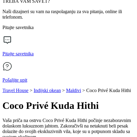
TREBA VAM SAVET?
Naši dizajneri su vam na raspolaganju za sva pitanja, online ili
telefonom.
Pitajte savetnika
Pitajte savetnika
Pošaljite upit
Travel House
>
Indijski okean
>
Maldivi
>
Coco Privé Kuda Hithi
Coco Privé Kuda Hithi
Vaša priča na ostrvu Coco Privé Kuda Hithi počinje nezaboravnim
dolaskom luksuznom jahtom. Zakoračivši na netaknuti beli pesak
dolazite do svojih ekskluzivnih vila, koje su u potpunom skladu sa
svojom okolinom.