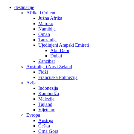
destinacije
Afrika i Orijent
Južna Afrika
Maroko
Namibija
Oman
Tanzanija
Ujedinjeni Arapski Emirati
Abu Dabi
Dubai
Zanzibar
Australija i Novi Zeland
Fidži
Francuska Polinezija
Azija
Indonezija
Kambodža
Malezija
Tajland
Vijetnam
Evropa
Austrija
Češka
Crna Gora