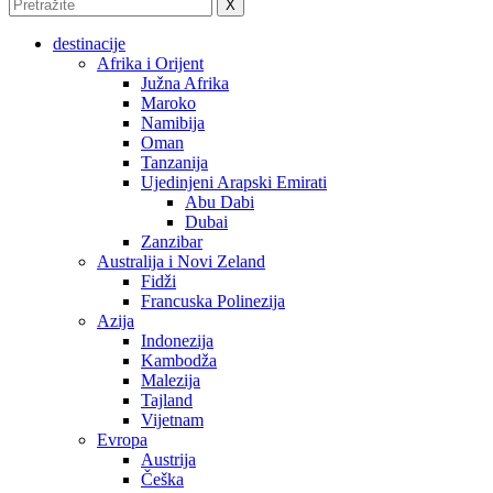
X
destinacije
Afrika i Orijent
Južna Afrika
Maroko
Namibija
Oman
Tanzanija
Ujedinjeni Arapski Emirati
Abu Dabi
Dubai
Zanzibar
Australija i Novi Zeland
Fidži
Francuska Polinezija
Azija
Indonezija
Kambodža
Malezija
Tajland
Vijetnam
Evropa
Austrija
Češka