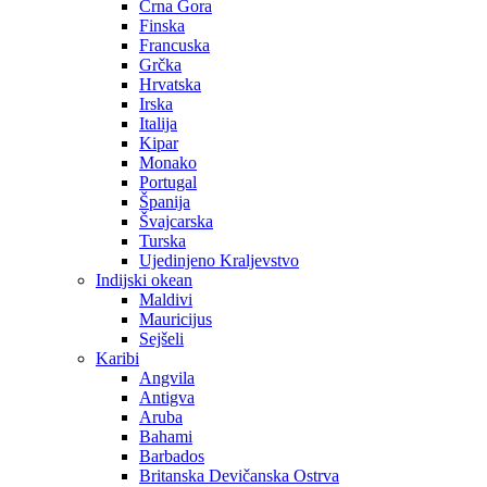
Crna Gora
Finska
Francuska
Grčka
Hrvatska
Irska
Italija
Kipar
Monako
Portugal
Španija
Švajcarska
Turska
Ujedinjeno Kraljevstvo
Indijski okean
Maldivi
Mauricijus
Sejšeli
Karibi
Angvila
Antigva
Aruba
Bahami
Barbados
Britanska Devičanska Ostrva