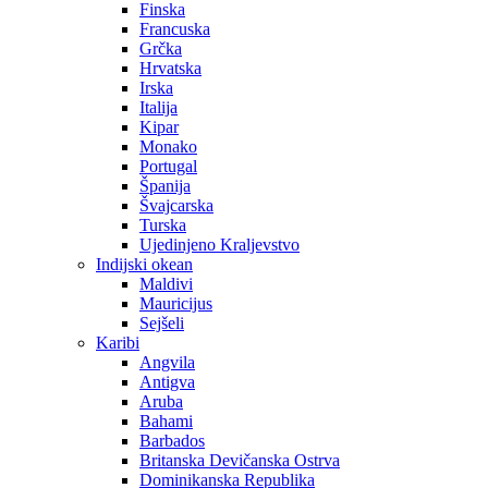
Finska
Francuska
Grčka
Hrvatska
Irska
Italija
Kipar
Monako
Portugal
Španija
Švajcarska
Turska
Ujedinjeno Kraljevstvo
Indijski okean
Maldivi
Mauricijus
Sejšeli
Karibi
Angvila
Antigva
Aruba
Bahami
Barbados
Britanska Devičanska Ostrva
Dominikanska Republika