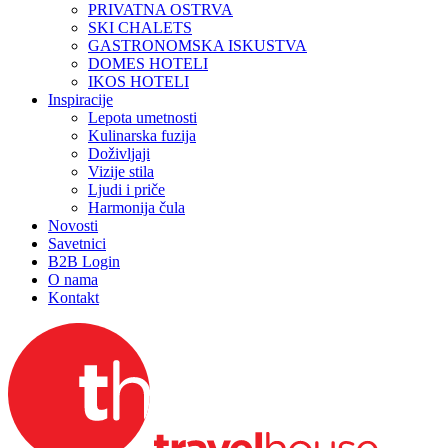
PRIVATNA OSTRVA
SKI CHALETS
GASTRONOMSKA ISKUSTVA
DOMES HOTELI
IKOS HOTELI
Inspiracije
Lepota umetnosti
Kulinarska fuzija
Doživljaji
Vizije stila
Ljudi i priče
Harmonija čula
Novosti
Savetnici
B2B Login
O nama
Kontakt