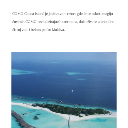
COMO Cocoa Island je jedinstveni rizort gde ćete otkriti magiju
čuvenih COMO revitalizirajućih tretmana, dok uživate u kristalno
čistoj vodi i belom pesku Maldiva.