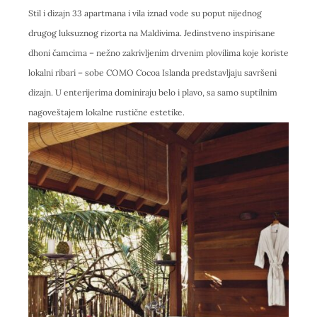
Stil i dizajn 33 apartmana i vila iznad vode su poput nijednog
drugog luksuznog rizorta na Maldivima. Jedinstveno inspirisane
dhoni čamcima – nežno zakrivljenim drvenim plovilima koje koriste
lokalni ribari – sobe COMO Cocoa Islanda predstavljaju savršeni
dizajn. U enterijerima dominiraju belo i plavo, sa samo suptilnim
nagoveštajem lokalne rustične estetike.