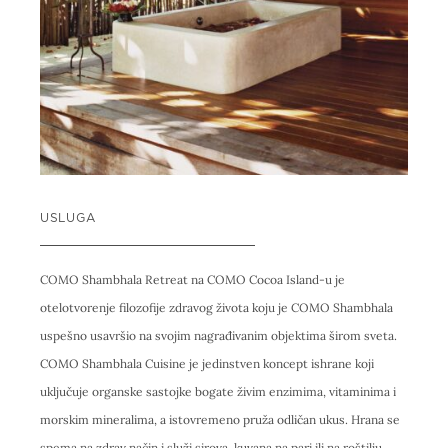
USLUGA
COMO Shambhala Retreat na COMO Cocoa Island-u je
otelotvorenje filozofije zdravog života koju je COMO Shambhala
uspešno usavršio na svojim nagrađivanim objektima širom sveta.
COMO Shambhala Cuisine je jedinstven koncept ishrane koji
uključuje organske sastojke bogate živim enzimima, vitaminima i
morskim mineralima, a istovremeno pruža odličan ukus. Hrana se
spema na zdrav način i služi sirova, kuvana na pari ili na roštilju.