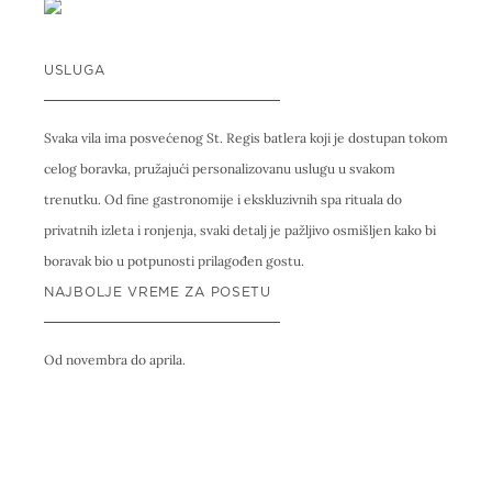
USLUGA
Svaka vila ima posvećenog St. Regis batlera koji je dostupan tokom
celog boravka, pružajući personalizovanu uslugu u svakom
trenutku. Od fine gastronomije i ekskluzivnih spa rituala do
privatnih izleta i ronjenja, svaki detalj je pažljivo osmišljen kako bi
boravak bio u potpunosti prilagođen gostu.
NAJBOLJE VREME ZA POSETU
Od novembra do aprila.