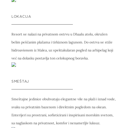
LOKACIJA
Resort se nalazi na privatnom ostrvu u Dhaalu atolu, okružen
belim peščanim plažama i tirkiznom lagunom. Do ostrva se stiže
hidroavionom iz Malea, uz spektakularan pogled na arhipelag koji
već na dolasku postavlja ton celokupnog boravka.
SMEŠTAJ
Smeštajne jedinice obuhvataju elegantne vile na plaži i iznad vode,
svaku sa privatnim bazenom i direktnim pogledom na okean.
Enterijeri su prostrani, sofisticirani i inspirisani morskim svetom,
sa naglaskom na privatnost, komfor i nenametljiv luksuz.