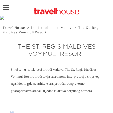
POŠALJITE UPIT
Travel House
>
Indijski okean
>
Maldivi
>
The St. Regis
Maldives Vommuli Resort
THE ST. REGIS MALDIVES
VOMMULI RESORT
Smešten u netaknutoj prirodi Maldiva, The St. Regis Maldives
Vommuli Resort predstavlja savremenu interpretaciju tropskog
raja. Mesto gde se arhitektura, priroda i besprekorno
gostoprimstvo stapaju u jedno iskustvo potpunog odmora.