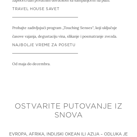
započeti dan privatnim doručkom sa šampanjcem na plaži.
TRAVEL HOUSE SAVET
Probajte zadivljujući program „Touching Senses“, koji uključuje
časove vajanja, degustaciju vina, slikanje i posmatranje zvezda.
NAJBOLJE VREME ZA POSETU
Od maja do decembra.
OSTVARITE PUTOVANJE IZ
SNOVA
EVROPA, AFRIKA, INDIJSKI OKEAN ILI AZIJA – ODLUKA JE