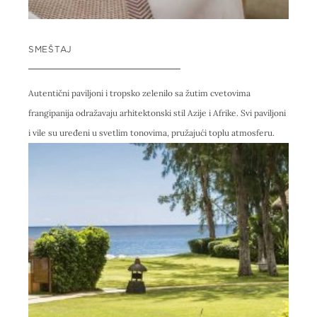
SMEŠTAJ
Autentični paviljoni i tropsko zelenilo sa žutim cvetovima
frangipanija odražavaju arhitektonski stil Azije i Afrike. Svi paviljoni
i vile su uređeni u svetlim tonovima, pružajući toplu atmosferu.