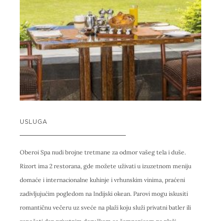
USLUGA
Oberoi Spa nudi brojne tretmane za odmor vašeg tela i duše.
Rizort ima 2 restorana, gde možete uživati u izuzetnom meniju
domaće i internacionalne kuhinje i vrhunskim vinima, praćeni
zadivljujućim pogledom na Indijski okean. Parovi mogu iskusiti
romantičnu večeru uz sveće na plaži koju služi privatni batler ili