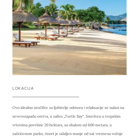
LOKACIJA
Ovo idealno utočište za ljubitelje odmora i relaksacije se nalazi na
severozapadu ostrva, u zalivu „Turtle Bay“. Smešten u tropskim
vrtovima površine 20 hektara, sa obalom od 600 metara, u
zaštićenom parku, rizort je udaljen manje od sat vremena vožnje