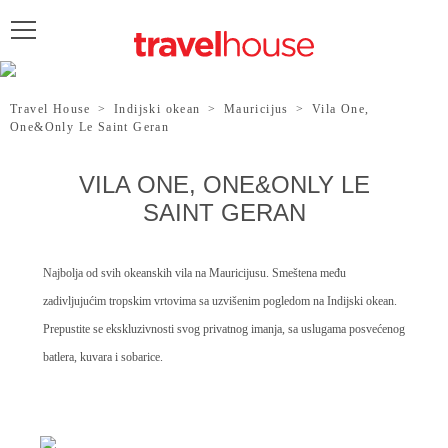
POŠALJITE UPIT
Travel House
>
Indijski okean
>
Mauricijus
>
Vila One,
One&Only Le Saint Geran
VILA ONE, ONE&ONLY LE
SAINT GERAN
Najbolja od svih okeanskih vila na Mauricijusu. Smeštena među
zadivljujućim tropskim vrtovima sa uzvišenim pogledom na Indijski okean.
Prepustite se ekskluzivnosti svog privatnog imanja, sa uslugama posvećenog
batlera, kuvara i sobarice.