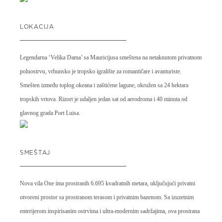
LOKACIJA
Legendarna ‘Velika Dama’ sa Mauricijusa smeštena na netaknutom privatnom
poluostrvu, vrhunsko je tropsko igralište za romantičare i avanturiste.
Smešten između toplog okeana i zaštićene lagune, okružen sa 24 hektara
tropskih vrtova. Rizort je udaljen jedan sat od aerodroma i 40 minuta od
glavnog grada Port Luisa.
SMEŠTAJ
Nova vila One ima prostranih 6.695 kvadratnih metara, uključujući privatni
otvoreni prostor sa prostranom terasom i privatnim bazenom. Sa izuzetnim
enterijerom inspirisanim ostrvima i ultra-modernim sadržajima, ova prostrana