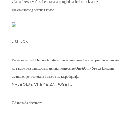
vila sa dve spavaće sobe ima jasan pogled na Indijski okean iza
spektakularnog bazena i terase.
USLUGA
Boravkom u vili One imate 24-časovnog privatnog batlera i privatnog kuvara
koji nude personalizovanu uslugu, korišćenje One&Only Spa za luksuzne
tretmane i pet restorana i barova na raspolaganju.
NAJBOLJE VREME ZA POSETU
Od maja do decembra.