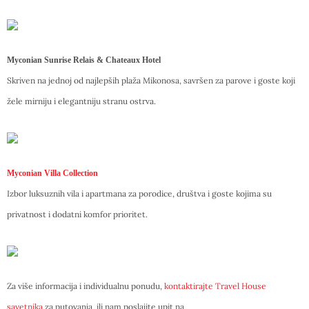
Myconian Sunrise Relais & Chateaux Hotel
Skriven na jednoj od najlepših plaža Mikonosa, savršen za parove i goste koji
žele mirniju i elegantniju stranu ostrva.
Myconian Villa Collection
Izbor luksuznih vila i apartmana za porodice, društva i goste kojima su
privatnost i dodatni komfor prioritet.
Za više informacija i individualnu ponudu,
kontaktirajte Travel House
savetnika
za putovanja ili nam poslajite upit na