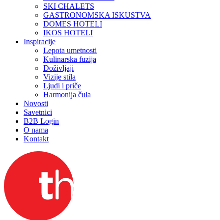
SKI CHALETS
GASTRONOMSKA ISKUSTVA
DOMES HOTELI
IKOS HOTELI
Inspiracije
Lepota umetnosti
Kulinarska fuzija
Doživljaji
Vizije stila
Ljudi i priče
Harmonija čula
Novosti
Savetnici
B2B Login
O nama
Kontakt