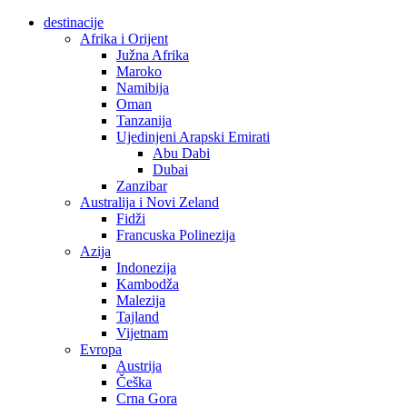
destinacije
Afrika i Orijent
Južna Afrika
Maroko
Namibija
Oman
Tanzanija
Ujedinjeni Arapski Emirati
Abu Dabi
Dubai
Zanzibar
Australija i Novi Zeland
Fidži
Francuska Polinezija
Azija
Indonezija
Kambodža
Malezija
Tajland
Vijetnam
Evropa
Austrija
Češka
Crna Gora