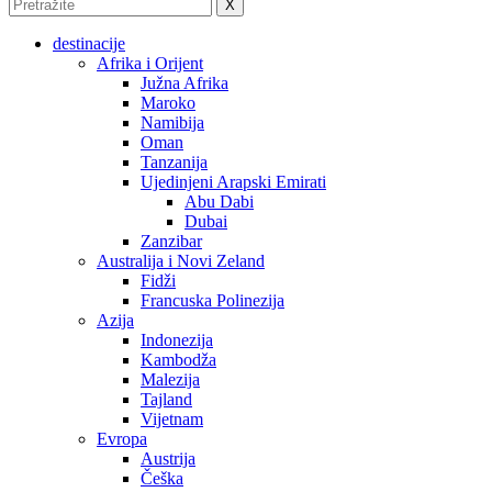
X
destinacije
Afrika i Orijent
Južna Afrika
Maroko
Namibija
Oman
Tanzanija
Ujedinjeni Arapski Emirati
Abu Dabi
Dubai
Zanzibar
Australija i Novi Zeland
Fidži
Francuska Polinezija
Azija
Indonezija
Kambodža
Malezija
Tajland
Vijetnam
Evropa
Austrija
Češka