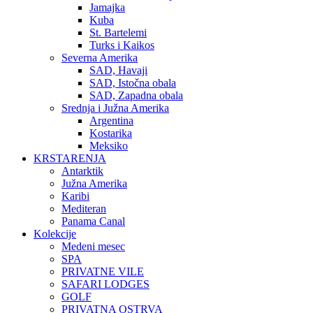
Jamajka
Kuba
St. Bartelemi
Turks i Kaikos
Severna Amerika
SAD, Havaji
SAD, Istočna obala
SAD, Zapadna obala
Srednja i Južna Amerika
Argentina
Kostarika
Meksiko
KRSTARENJA
Antarktik
Južna Amerika
Karibi
Mediteran
Panama Canal
Kolekcije
Medeni mesec
SPA
PRIVATNE VILE
SAFARI LODGES
GOLF
PRIVATNA OSTRVA