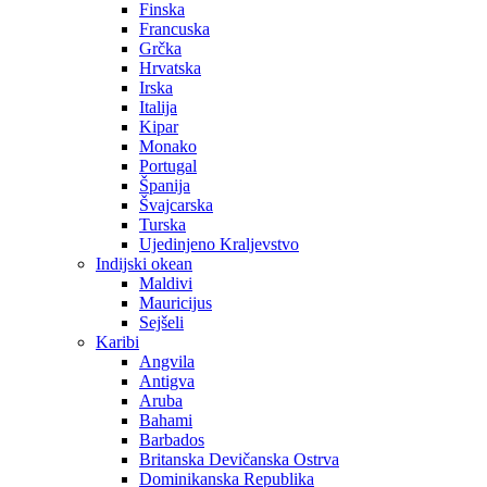
Finska
Francuska
Grčka
Hrvatska
Irska
Italija
Kipar
Monako
Portugal
Španija
Švajcarska
Turska
Ujedinjeno Kraljevstvo
Indijski okean
Maldivi
Mauricijus
Sejšeli
Karibi
Angvila
Antigva
Aruba
Bahami
Barbados
Britanska Devičanska Ostrva
Dominikanska Republika