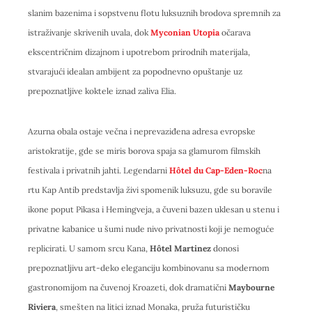
slanim bazenima i sopstvenu flotu luksuznih brodova spremnih za
istraživanje skrivenih uvala, dok
Myconian Utopia
očarava
ekscentričnim dizajnom i upotrebom prirodnih materijala,
stvarajući idealan ambijent za popodnevno opuštanje uz
prepoznatljive koktele iznad zaliva Elia.
Azurna obala ostaje večna i neprevaziđena adresa evropske
aristokratije, gde se miris borova spaja sa glamurom filmskih
festivala i privatnih jahti. Legendarni
Hôtel du Cap-Eden-Roc
na
rtu Kap Antib predstavlja živi spomenik luksuzu, gde su boravile
ikone poput Pikasa i Hemingveja, a čuveni bazen uklesan u stenu i
privatne kabanice u šumi nude nivo privatnosti koji je nemoguće
replicirati. U samom srcu Kana,
Hôtel Martinez
donosi
prepoznatljivu art-deko eleganciju kombinovanu sa modernom
gastronomijom na čuvenoj Kroazeti, dok dramatični
Maybourne
Riviera
, smešten na litici iznad Monaka, pruža futurističku