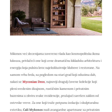
Mikonos već decenijama suvereno vlada kao kosmopolitska ikona
luksuza, privlačeći one koji cene dramatičnu kikladsku arhitekturu i
energiju koja pulsira kroz najekskluzivnije klubove i restorane. Na
samom vrhu brda, sa pogledom na stari grad koji oduzima dah,
nalazi se
Myconian Deos
, najnoviji dragulj čuvene kolekcije koji
pleni svedenim dizajnom, rustičnim kamenom i privatnim
bazenima u okviru svake rezidencije, pružajući savršen zaklon od
ostrvske vreve. Za one koji traže potpunu izolaciju i skulpturalnu
estetiku,
Cali Mykonos
nudi avangardne apartmane sa privatnim