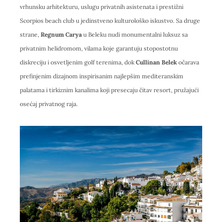
vrhunsku arhitekturu, uslugu privatnih asistenata i prestižni
Scorpios beach club u jedinstveno kulturološko iskustvo. Sa druge
strane,
Regnum Carya
u Beleku nudi monumentalni luksuz sa
privatnim helidromom, vilama koje garantuju stopostotnu
diskreciju i osvetljenim golf terenima, dok
Cullinan Belek
očarava
prefinjenim dizajnom inspirisanim najlepšim mediteranskim
palatama i tirkiznim kanalima koji presecaju čitav resort, pružajući
osećaj privatnog raja.