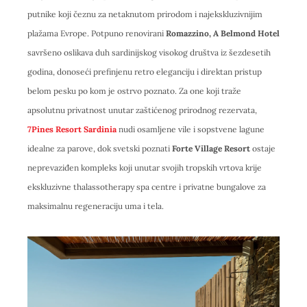
putnike koji čeznu za netaknutom prirodom i najekskluzivnijim
plažama Evrope. Potpuno renovirani
Romazzino, A Belmond Hotel
savršeno oslikava duh sardinijskog visokog društva iz šezdesetih
godina, donoseći prefinjenu retro eleganciju i direktan pristup
belom pesku po kom je ostrvo poznato. Za one koji traže
apsolutnu privatnost unutar zaštićenog prirodnog rezervata,
7Pines Resort Sardinia
nudi osamljene vile i sopstvene lagune
idealne za parove, dok svetski poznati
Forte Village Resort
ostaje
neprevaziđen kompleks koji unutar svojih tropskih vrtova krije
ekskluzivne thalassotherapy spa centre i privatne bungalove za
maksimalnu regeneraciju uma i tela.