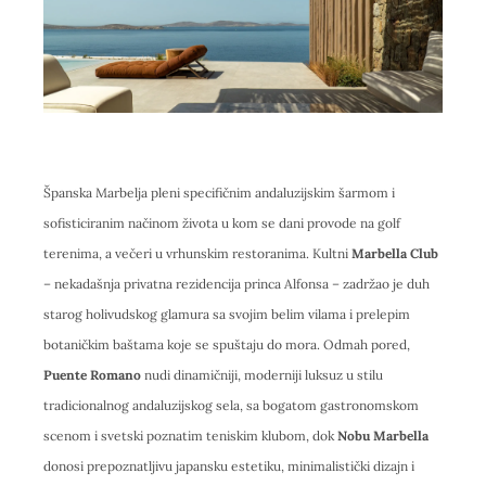
Španska Marbelja pleni specifičnim andaluzijskim šarmom i
sofisticiranim načinom života u kom se dani provode na golf
terenima, a večeri u vrhunskim restoranima. Kultni
Marbella Club
– nekadašnja privatna rezidencija princa Alfonsa – zadržao je duh
starog holivudskog glamura sa svojim belim vilama i prelepim
botaničkim baštama koje se spuštaju do mora. Odmah pored,
Puente Romano
nudi dinamičniji, moderniji luksuz u stilu
tradicionalnog andaluzijskog sela, sa bogatom gastronomskom
scenom i svetski poznatim teniskim klubom, dok
Nobu Marbella
donosi prepoznatljivu japansku estetiku, minimalistički dizajn i