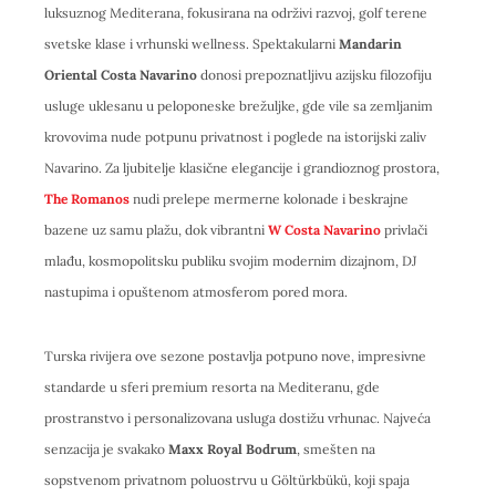
luksuznog Mediterana, fokusirana na održivi razvoj, golf terene
svetske klase i vrhunski wellness. Spektakularni
Mandarin
Oriental Costa Navarino
donosi prepoznatljivu azijsku filozofiju
usluge uklesanu u peloponeske brežuljke, gde vile sa zemljanim
krovovima nude potpunu privatnost i poglede na istorijski zaliv
Navarino. Za ljubitelje klasične elegancije i grandioznog prostora,
The Romanos
nudi prelepe mermerne kolonade i beskrajne
bazene uz samu plažu, dok vibrantni
W Costa Navarino
privlači
mlađu, kosmopolitsku publiku svojim modernim dizajnom, DJ
nastupima i opuštenom atmosferom pored mora.
Turska rivijera ove sezone postavlja potpuno nove, impresivne
standarde u sferi premium resorta na Mediteranu, gde
prostranstvo i personalizovana usluga dostižu vrhunac. Najveća
senzacija je svakako
Maxx Royal Bodrum
, smešten na
sopstvenom privatnom poluostrvu u Göltürkbükü, koji spaja