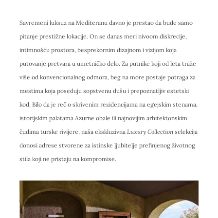
Savremeni luksuz na Mediteranu davno je prestao da bude samo
pitanje prestižne lokacije. On se danas meri nivoom diskrecije,
intimnošću prostora, besprekornim dizajnom i vizijom koja
putovanje pretvara u umetničko delo. Za putnike koji od leta traže
više od konvencionalnog odmora, beg na more postaje potraga za
mestima koja poseduju sopstvenu dušu i prepoznatljiv estetski
kod. Bilo da je reč o skrivenim rezidencijama na egejskim stenama,
istorijskim palatama Azurne obale ili najnovijim arhitektonskim
čudima turske rivijere, naša ekskluzivna
Luxury Collection
selekcija
donosi adrese stvorene za istinske ljubitelje prefinjenog životnog
stila koji ne pristaju na kompromise.