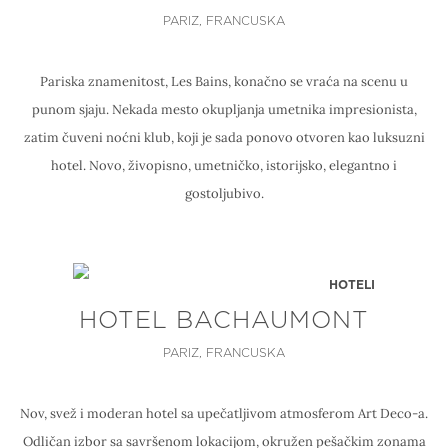
PARIZ, FRANCUSKA
Pariska znamenitost, Les Bains, konačno se vraća na scenu u
punom sjaju. Nekada mesto okupljanja umetnika impresionista,
zatim čuveni noćni klub, koji je sada ponovo otvoren kao luksuzni
hotel. Novo, živopisno, umetničko, istorijsko, elegantno i
gostoljubivo.
HOTELI
HOTEL BACHAUMONT
PARIZ, FRANCUSKA
Nov, svež i moderan hotel sa upečatljivom atmosferom Art Deco-a.
Odličan izbor sa savršenom lokacijom, okružen pešačkim zonama