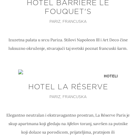
HOTEL BARRIÈRE LE
FOUQUET'S
PARIZ, FRANCUSKA
Izuzetna palata u srcu Pariza. Stilovi Napoleon III i Art Deco čine
luksuzno okruženje, stvarajući taj svetski poznat francuski šarm.
HOTELI
HOTEL LA RÉSERVE
PARIZ, FRANCUSKA
Elegantno neutralan i ekstravagantno prostran, La Réserve Paris je
skup apartmana koji gledaju na Ajfelov toranj, savršen za putnike
koji dolaze sa porodicom, prijateljima, pratnjom ili