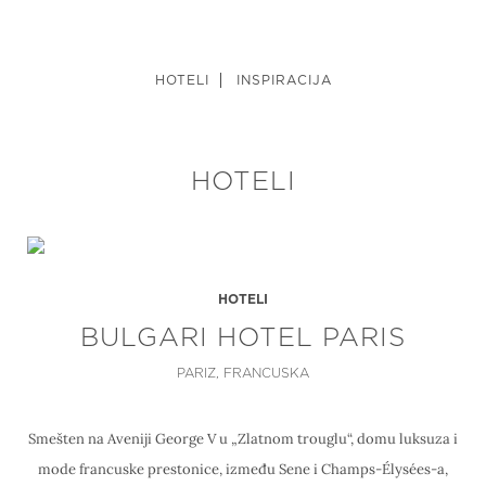
HOTELI
INSPIRACIJA
HOTELI
HOTELI
BULGARI HOTEL PARIS
PARIZ, FRANCUSKA
Smešten na Aveniji George V u „Zlatnom trouglu“, domu luksuza i
mode francuske prestonice, između Sene i Champs-Élysées-a,