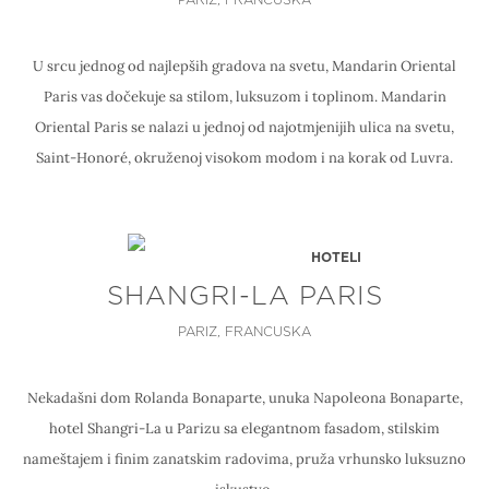
PARIZ, FRANCUSKA
U srcu jednog od najlepših gradova na svetu, Mandarin Oriental
Paris vas dočekuje sa stilom, luksuzom i toplinom. Mandarin
Oriental Paris se nalazi u jednoj od najotmjenijih ulica na svetu,
Saint-Honoré, okruženoj visokom modom i na korak od Luvra.
HOTELI
SHANGRI-LA PARIS
PARIZ, FRANCUSKA
Nekadašni dom Rolanda Bonaparte, unuka Napoleona Bonaparte,
hotel Shangri-La u Parizu sa elegantnom fasadom, stilskim
nameštajem i finim zanatskim radovima, pruža vrhunsko luksuzno