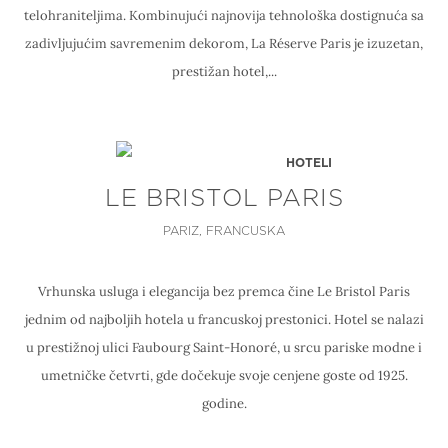
telohraniteljima. Kombinujući najnovija tehnološka dostignuća sa
zadivljujućim savremenim dekorom, La Réserve Paris je izuzetan,
prestižan hotel,...
HOTELI
LE BRISTOL PARIS
PARIZ, FRANCUSKA
Vrhunska usluga i elegancija bez premca čine Le Bristol Paris
jednim od najboljih hotela u francuskoj prestonici. Hotel se nalazi
u prestižnoj ulici Faubourg Saint-Honoré, u srcu pariske modne i
umetničke četvrti, gde dočekuje svoje cenjene goste od 1925.
godine.