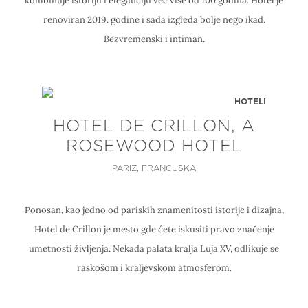
kombinuje istoriju i eleganciju već više od 100 godina. Hotel je
renoviran 2019. godine i sada izgleda bolje nego ikad.
Bezvremenski i intiman.
HOTELI
HOTEL DE CRILLON, A
ROSEWOOD HOTEL
PARIZ, FRANCUSKA
Ponosan, kao jedno od pariskih znamenitosti istorije i dizajna,
Hotel de Crillon je mesto gde ćete iskusiti pravo značenje
umetnosti življenja. Nekada palata kralja Luja XV, odlikuje se
raskošom i kraljevskom atmosferom.